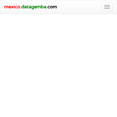
mexico.
datagemba.
com
Togg
navig